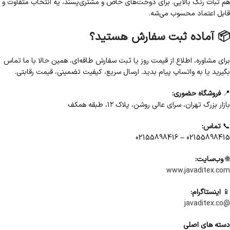
هم ثبات رنگ بالایی. برای دوخت‌های خاص و مشتری‌پسند، یه انتخاب متفاوت و
قابل اعتماد محسوب می‌شه.
📦 آماده ثبت سفارش هستید؟
برای مشاوره، اطلاع از قیمت روز یا ثبت سفارش طاقه‌ای، همین حالا با ما تماس
بگیرید یا به واتساپ پیام بدید. ارسال سریع، کیفیت تضمینی، قیمت رقابتی.
📍
فروشگاه حضوری:
بازار بزرگ تهران، سرای عالی روشن، پلاک ۱۲، طبقه همکف
📞
تماس:
02155898415 – 02155898416
🌐
وب‌سایت:
www.javaditex.com
📱
اینستاگرام:
@javaditex.co
دسته های اصلی