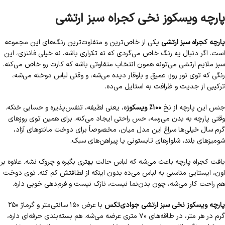
پارچه ویسکوز نخی کجراه سبز ارتشی
پارچه کجراه سبز ارتشی
یکی از خاص‌ترین و متفاوت‌ترین رنگ‌های این مجموعه
است. اگر دنبال یه رنگ خاص می‌گردی که نه تکراری باشه، نه خیلی فانتزی، این
سبز ملایم ارتشی می‌تونه همون انتخاب متفاوتی باشه که کارت رو خاص می‌کنه.
رنگی که توی نور روز، عمیق و باوقار دیده می‌شه، و وقتی لباس دوخته می‌شه،
ترکیبی از جدیت و ظرافت به استایل می‌ده.
جنس این پارچه از نخ
۱۰۰٪ ویسکوز
ه، یعنی لطیفه، تنفس‌پذیره و حسابی خنکه.
وقتی پارچه به بدن می‌رسه، حس راحتی ایجاد می‌کنه. برای همین توی روزهای
گرم سال خیلی‌ها سراغ این مدل میان، مخصوصاً برای دوخت مانتوهای آزاد،
شومیزهای بلند، شلوارهای تابستونی یا پیراهن‌های سبک.
بافت کجراه پارچه باعث می‌شه که لباس حالت بهتری بگیره و چروک نشه. علاوه بر
اون، ایستایی مناسبی به لباس می‌ده بدون اینکه از لطافتش کم کنه. توی دوخت
هم راحت کار می‌شه، چون بدن‌نما نیست، نازک نیست و فرم‌دهی خوبی داره.
پارچه ویسکوز نخی سبز ارتشی جوادی‌تکس
با عرض ۱۵۰ سانتی‌متر و گرماژ ۲۵۰
گرم در هر متر، در طاقه‌های ۷۰ متری عرضه می‌شه. هم بسته‌بندی حرفه‌ای داره،