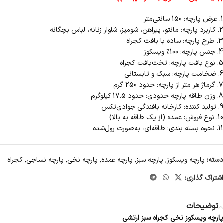
1. عرض پارچه: 150 سانتی‌متر
2. کاربرد پارچه: مانتو، پیراهن، شومیز، شلوار زنانه، لباس بچگانه
3. طرح پارچه: ساده با بافت کجراه
4. جنس پارچه: 100٪ ویسکوز
5. نوع بافت پارچه: تخت‌بافت کجراه
6. ضخامت پارچه: سبک و تابستانی
7. گرماژ هر متر از پارچه: حدود 250 گرم
8. وزن طاقه پارچه حدودی: حدود 17.5 کیلوگرم
9. تولید کننده: کارخانه بافندگی جوادی‌تکس
10. نوع فروش: عمده (از یک طاقه به بالا)
11. نحوه بسته بندی: طاقه‌ای، به‌صورت رول‌شده
دسته:
پارچه ویسکوز
,
پارچه سبز
,
پارچه عمده
,
پارچه نخی
,
پارچه نساجی
,
کجراه
اشتراک گذاری:
توضیحات
پارچه ویسکوز نخی کجراه سبز ارتشی