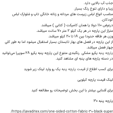
جذب آب بالایی دارد.
زیبا و دارای تنوع رنگ بسیار.
مناسب انواع لباس زیرست های مردانه و زنانه خانگی تاپ و شلوارک لباس
کودکان.
درعرض 110 دولا یا همان کامپکت ( کتابی ) میباشد.
متراژ این پارچه در هر یک کیلو 2 متر 70 سانت میباشد.
وزن هر طاقه حدودا بین 18 تا 20 کیلو میباشد.
از این پارچه در فصل های بهار تابستان بسیار استقبال میشود اما به طور کلی
چهار فصل میباشد.
پارچه پنبه
یکرو مشکی رنگبندی متنوع این پارچه پنبه یکرو 28 سوپررا می‌توانید
در دسته پارچه های پنبه ای مشاهد کنید.
برای کسب اطلاع از
قیمت پارچه پنبه
یک رو وارد لینک زیر شوید
لینک قیمت پارچه کیلویی
برای آشنایی بیشتر با این بخش توضیحات رو مطالعه کنید
پارچه پنبه 30
https://javaditex.com/one-sided-cotton-fabric-30-black-super/