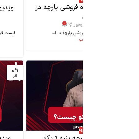
چه کیلویی و
0
پارچه چیست؟ | بدست
ه
سکوز تریکو